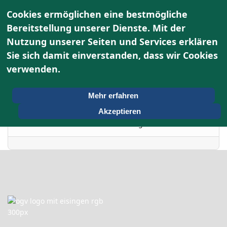
Cookies ermöglichen eine bestmögliche
Bereitstellung unserer Dienste. Mit der
Nutzung unserer Seiten und Services erklären
Terminkalender
Sie sich damit einverstanden, dass wir Cookies
verwenden.
Nach Jahr
Montag, 17. November
Vorheriger Tag
Folgetag
Mehr erfahren
2025
Akzeptieren
Es wurden keine Events gefunden