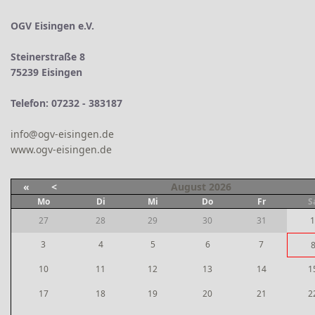
OGV Eisingen e.V.
Steinerstraße 8
75239 Eisingen
Telefon: 07232 - 383187
info@ogv-eisingen.de
www.ogv-eisingen.de
«
<
August
2026
Mo
Di
Mi
Do
Fr
S
27
28
29
30
31
1
3
4
5
6
7
10
11
12
13
14
1
17
18
19
20
21
2