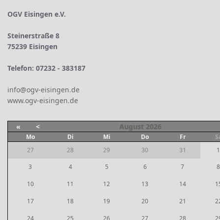
OGV Eisingen e.V.
Steinerstraße 8
75239 Eisingen
Telefon: 07232 - 383187
info@ogv-eisingen.de
www.ogv-eisingen.de
«
<
August
2026
Mo
Di
Mi
Do
Fr
S
27
28
29
30
31
1
3
4
5
6
7
8
10
11
12
13
14
1
17
18
19
20
21
2
24
25
26
27
28
2