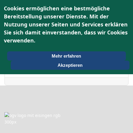
Cookies ermöglichen eine bestmögliche
Bereitstellung unserer Dienste. Mit der
Nutzung unserer Seiten und Services erklären
Terminkalender
Sie sich damit einverstanden, dass wir Cookies
verwenden.
Nach Jahr
Samstag, 20. Juni 2026
Vorheriger Tag
Folgetag
Mehr erfahren
Akzeptieren
Es wurden keine Events gefunden