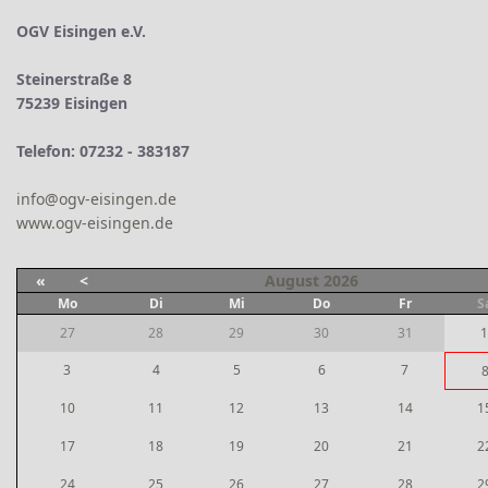
OGV Eisingen e.V.
Steinerstraße 8
75239 Eisingen
Telefon: 07232 - 383187
info@ogv-eisingen.de
www.ogv-eisingen.de
«
<
August
2026
Mo
Di
Mi
Do
Fr
S
27
28
29
30
31
1
3
4
5
6
7
10
11
12
13
14
1
17
18
19
20
21
2
24
25
26
27
28
2