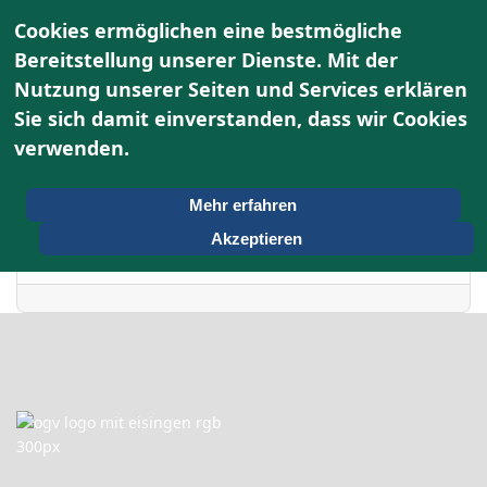
Cookies ermöglichen eine bestmögliche
Bereitstellung unserer Dienste. Mit der
Nutzung unserer Seiten und Services erklären
Terminkalender
Sie sich damit einverstanden, dass wir Cookies
verwenden.
Nach Jahr
Sonntag, 28. Juni 2026
Vorheriger Tag
Folgetag
Mehr erfahren
Akzeptieren
Es wurden keine Events gefunden